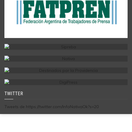
TWITTER
Tweets de https://twitter.com/InfoNativaOk?s=20