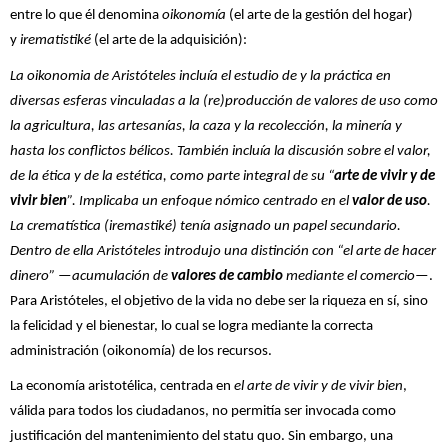
entre lo que él denomina
oikonomía
(el arte de la gestión del hogar)
y
irematistiké
(el arte de la adquisición):
La oikonomia de Aristóteles incluía el estudio de y la práctica en
diversas esferas vinculadas a la (re)producción de valores de uso como
la agricultura, las artesanías, la caza y la recolección, la minería y
hasta los conflictos bélicos. También incluía la discusión sobre el valor,
de la ética y de la estética, como parte integral de su “
arte de vivir y de
vivir bien
”. Implicaba un enfoque nómico centrado en el
valor de uso
.
La crematística (iremastiké) tenía asignado un papel secundario.
Dentro de ella Aristóteles introdujo una distinción con “el arte de hacer
dinero”
—
acumulación de
valores de cambio
mediante el comercio
—.
Para Aristóteles, el objetivo de la vida no debe ser la riqueza en sí, sino
la felicidad y el bienestar, lo cual se logra mediante la correcta
administración (oikonomía) de los recursos.
La economía aristotélica, centrada en
el arte de vivir y de vivir bien
,
válida para todos los ciudadanos, no permitía ser invocada como
justificación del mantenimiento del statu quo. Sin embargo, una