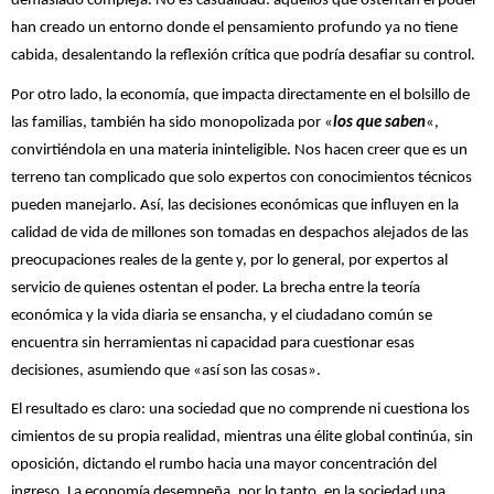
demasiado compleja. No es casualidad: aquellos que ostentan el poder
han creado un entorno donde el pensamiento profundo ya no tiene
cabida, desalentando la reflexión crítica que podría desafiar su control.
Por otro lado, la economía, que impacta directamente en el bolsillo de
las familias, también ha sido monopolizada por «
los que saben
«,
convirtiéndola en una materia ininteligible. Nos hacen creer que es un
terreno tan complicado que solo expertos con conocimientos técnicos
pueden manejarlo. Así, las decisiones económicas que influyen en la
calidad de vida de millones son tomadas en despachos alejados de las
preocupaciones reales de la gente y, por lo general, por expertos al
servicio de quienes ostentan el poder. La brecha entre la teoría
económica y la vida diaria se ensancha, y el ciudadano común se
encuentra sin herramientas ni capacidad para cuestionar esas
decisiones, asumiendo que «así son las cosas».
El resultado es claro: una sociedad que no comprende ni cuestiona los
cimientos de su propia realidad, mientras una élite global continúa, sin
oposición, dictando el rumbo hacia una mayor concentración del
ingreso. La economía desempeña, por lo tanto, en la sociedad una