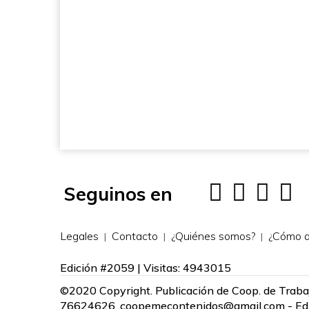
Seguinos en
Legales
Contacto
¿Quiénes somos?
¿Cómo a
Edición #2059 | Visitas: 4943015
©2020 Copyright. Publicación de Coop. de Traba
76624626.
coopemecontenidos@gmail.com
- Ed