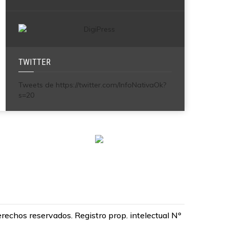
TWITTER
Tweets de https://twitter.com/InfoNativaOk?
s=20
chos reservados. Registro prop. intelectual Nº