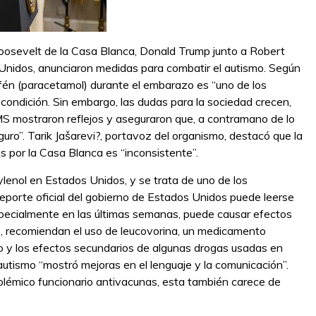
oosevelt de la Casa Blanca, Donald Trump junto a Robert
s Unidos, anunciaron medidas para combatir el autismo. Según
fén (paracetamol) durante el embarazo es “uno de los
 condición. Sin embargo, las dudas para la sociedad crecen,
MS mostraron reflejos y aseguraron que, a contramano de lo
uro”. Tarik Jašarevi?, portavoz del organismo, destacó que la
s por la Casa Blanca es “inconsistente”.
lenol en Estados Unidos, y se trata de uno de los
porte oficial del gobierno de Estados Unidos puede leerse
pecialmente en las últimas semanas, puede causar efectos
s, recomiendan el uso de leucovorina, un medicamento
lico y los efectos secundarios de algunas drogas usadas en
autismo “mostró mejoras en el lenguaje y la comunicación”.
olémico funcionario antivacunas, esta también carece de