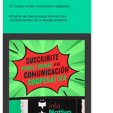
Un futuro orden monetario multipolar
40 años de democracia formal y los
condicionantes de la deuda externa