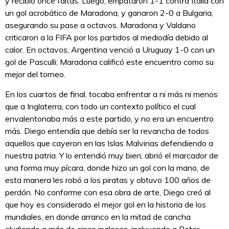
y recibió once faltas. Luego, empataron 1-1 contra Italia con
un gol acrobático de Maradona, y ganaron 2-0 a Bulgaria,
asegurando su pase a octavos. Maradona y Valdano
criticaron a la FIFA por los partidos al mediodía debido al
calor. En octavos, Argentina venció a Uruguay 1-0 con un
gol de Pasculli; Maradona calificó este encuentro como su
mejor del torneo.
En los cuartos de final, tocaba enfrentar a ni más ni menos
que a Inglaterra, con todo un contexto político el cual
envalentonaba más a este partido, y no era un encuentro
más. Diego entendía que debía ser la revancha de todos
aquellos que cayeron en las Islas Malvinas defendiendo a
nuestra patria. Y lo entendió muy bien, abrió el marcador de
una forma muy pícara, donde hizo un gol con la mano, de
esta manera les robó a los piratas y obtuvo 100 años de
perdón. No conforme con esa obra de arte, Diego creó al
que hoy es considerado el mejor gol en la historia de los
mundiales, en donde arranco en la mitad de cancha
eludiendo a más de cinco ingleses, incluyendo a Peter