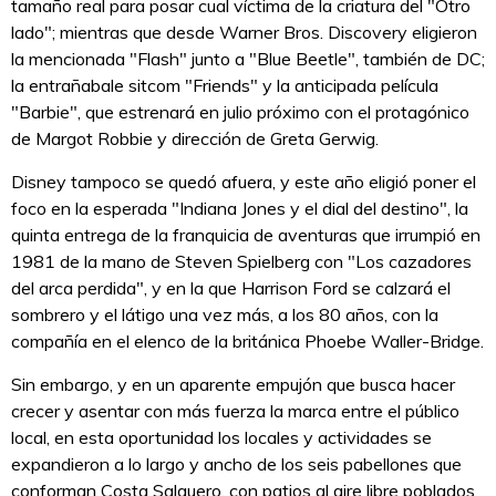
tamaño real para posar cual víctima de la criatura del "Otro
lado"; mientras que desde Warner Bros. Discovery eligieron
la mencionada "Flash" junto a "Blue Beetle", también de DC;
la entrañabale sitcom "Friends" y la anticipada película
"Barbie", que estrenará en julio próximo con el protagónico
de Margot Robbie y dirección de Greta Gerwig.
Disney tampoco se quedó afuera, y este año eligió poner el
foco en la esperada "Indiana Jones y el dial del destino", la
quinta entrega de la franquicia de aventuras que irrumpió en
1981 de la mano de Steven Spielberg con "Los cazadores
del arca perdida", y en la que Harrison Ford se calzará el
sombrero y el látigo una vez más, a los 80 años, con la
compañía en el elenco de la británica Phoebe Waller-Bridge.
Sin embargo, y en un aparente empujón que busca hacer
crecer y asentar con más fuerza la marca entre el público
local, en esta oportunidad los locales y actividades se
expandieron a lo largo y ancho de los seis pabellones que
conforman Costa Salguero, con patios al aire libre poblados