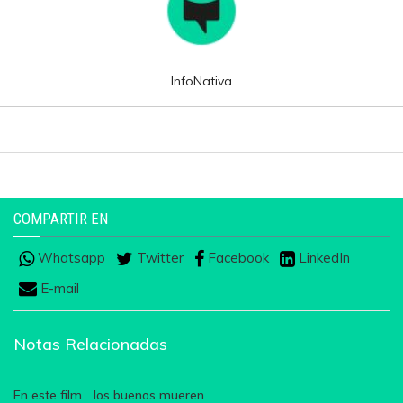
InfoNativa
COMPARTIR EN
Whatsapp
Twitter
Facebook
LinkedIn
E-mail
Notas Relacionadas
En este film... los buenos mueren