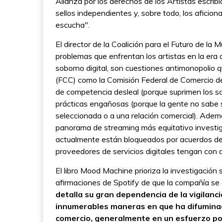
Alianza por los derechos de los Artistas escribi
sellos independientes y, sobre todo, los aficion
escucha".
El director de la Coalición para el Futuro de la
problemas que enfrentan los artistas en la era
soborno digital, son cuestiones antimonopolio
(FCC) como la Comisión Federal de Comercio d
de competencia desleal (porque suprimen los s
prácticas engañosas (porque la gente no sabe
seleccionada o a una relación comercial). Ademá
panorama de streaming más equitativo investiga
actualmente están bloqueados por acuerdos de c
proveedores de servicios digitales tengan con
El libro Mood Machine prioriza la investigación 
afirmaciones de Spotify de que la compañía se cr
detalla su gran dependencia de la vigilanci
innumerables maneras en que ha difuminado
comercio, generalmente en un esfuerzo por 