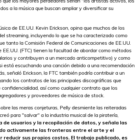
ó que los mayores perdedores serían "los artistas activos, los
ados a la música que buscan ampliar y diversificar su
 Música de EE.UU. Kevin Erickson, opina que muchos de los
 del streaming, incluyendo lo que se ha caracterizado como
 que tanto la Comisión Federal de Comunicaciones de EE.UU.
e EE.UU. (FTC) tienen la facultad de abordar como métodos
alarios y contribuyen a un mercado anticompetitivo) y como
 si está escuchando una canción debido a una recomendación
s, señaló Erickson, la FTC también podría contribuir a un
ndo los contratos de las principales discográficas que
onfidencialidad, así como cualquier contrato que los
 agregadores y proveedores de música de stock.
sobre las meras conjeturas, Pelly desmiente las reiteradas
eó para "salvar" a la industria musical de la piratería,
a de usuarios y la recopilación de datos, y señala las
 activamente las fronteras entre el arte y el
reducir sus propios costos. El trabajo publicado, es