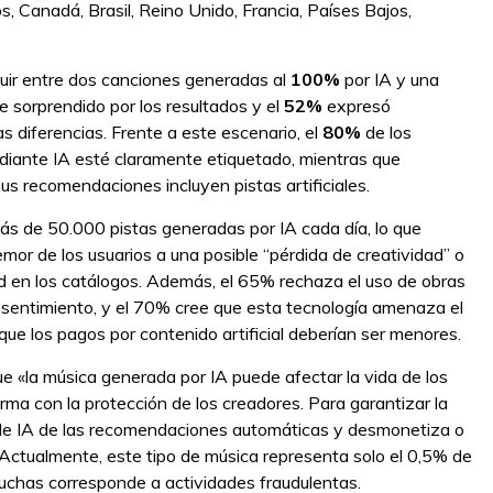
, Canadá, Brasil, Reino Unido, Francia, Países Bajos,
guir entre dos canciones generadas al
100%
por IA y una
e sorprendido por los resultados y el
52%
expresó
s diferencias. Frente a este escenario, el
80%
de los
iante IA esté claramente etiquetado, mientras que
us recomendaciones incluyen pistas artificiales.
ás de 50.000 pistas generadas por IA cada día, lo que
emor de los usuarios a una posible “pérdida de creatividad” o
d en los catálogos. Además, el 65% rechaza el uso de obras
nsentimiento, y el 70% cree que esta tecnología amenaza el
ue los pagos por contenido artificial deberían ser menores.
ue «la música generada por IA puede afectar la vida de los
rma con la protección de los creadores. Para garantizar la
 de IA de las recomendaciones automáticas y desmonetiza o
 Actualmente, este tipo de música representa solo el 0,5% de
uchas corresponde a actividades fraudulentas.