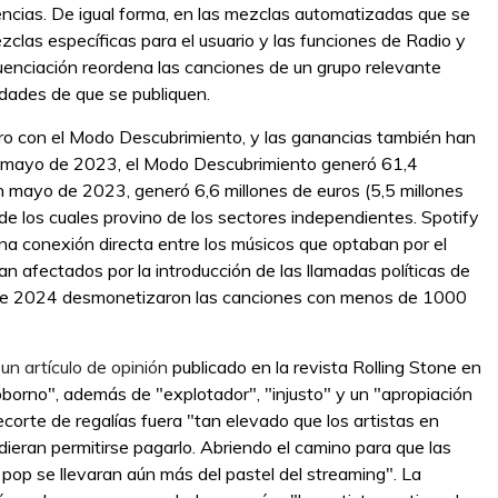
erencias. De igual forma, en las mezclas automatizadas que se
las específicas para el usuario y las funciones de Radio y
uenciación reordena las canciones de un grupo relevante
idades de que se publiquen.
ro con el Modo Descubrimiento, y las ganancias también han
y mayo de 2023, el Modo Descubrimiento generó 61,4
 en mayo de 2023, generó 6,6 millones de euros (5,5 millones
d de los cuales provino de los sectores independientes. Spotify
una conexión directa entre los músicos que optaban por el
n afectados por la introducción de las llamadas políticas de
tir de 2024 desmonetizaron las canciones con menos de 1000
n
un artículo de opinión
publicado en la revista Rolling Stone en
oborno", además de "explotador", "injusto" y un "apropiación
ecorte de regalías fuera "tan elevado que los artistas en
udieran permitirse pagarlo. Abriendo el camino para que las
 pop se llevaran aún más del pastel del streaming". La