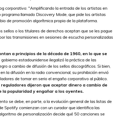
g corporativo: "Amplificando la entrada de los artistas en
 programa llamado Discovery Mode, que pide los artistas
io de promoción algorítmica propia de la plataforma.
os sellos o los titulares de derechos aceptan que se les pague
 por las transmisiones en sesiones de escucha personalizadas
tan a principios de la década de 1960, en lo que se
 gobierno estadounidense ilegalizó la práctica de las
ro a cambio de difusión de los sellos discográficos. Si bien,
a en la difusión en la radio convencional, su prohibición envió
ladores de tomar en serio el engaño corporativo al público.
s reguladores dijeron que aceptar dinero a cambio de
e la popularidad y engañar a los oyentes.
to se debe, en parte, a la evolución general de las listas de
e Spotify comienzan con un curador que identifica las
n algoritmo de personalización decide qué 50 canciones se