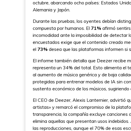
octubre, abarcando ocho países: Estados Unidos
Alemania y Japón.
Durante las pruebas, los oyentes debían distin
compuesta por humanos. El
71%
afirmó sentirs
incomodidad ante la imposibilidad de detectar la
encuestados exige que el contenido creado med
el
73%
desea que las plataformas informen si s
El informe también detalla que Deezer recibe m
representa un 34% del total. Esto alimenta el t
al aumento de música genérica y de baja calida
protegidas para entrenar modelos de IA sin co
sustento económico de los músicos, sugiriendo q
El CEO de Deezer, Alexis Lanternier, advirtió q
artistas» y remarcó el compromiso de la platafo
transparencia, la compañía excluye canciones
elimina aquellas que presentan usos indebidos.
las reproducciones, aunque el 70% de esas esc