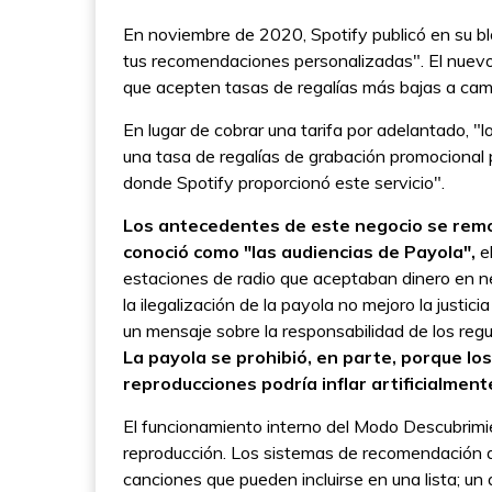
En noviembre de 2020, Spotify publicó en su blo
tus recomendaciones personalizadas". El nuevo
que acepten tasas de regalías más bajas a camb
En lugar de cobrar una tarifa por adelantado, "l
una tasa de regalías de grabación promocional
donde Spotify proporcionó este servicio".
Los antecedentes de este negocio se remon
conoció como "las audiencias de Payola",
el
estaciones de radio que aceptaban dinero en neg
la ilegalización de la payola no mejoro la justici
un mensaje sobre la responsabilidad de los regu
La payola se prohibió, en parte, porque lo
reproducciones podría inflar artificialment
El funcionamiento interno del Modo Descubrimien
reproducción. Los sistemas de recomendación d
canciones que pueden incluirse en una lista; u