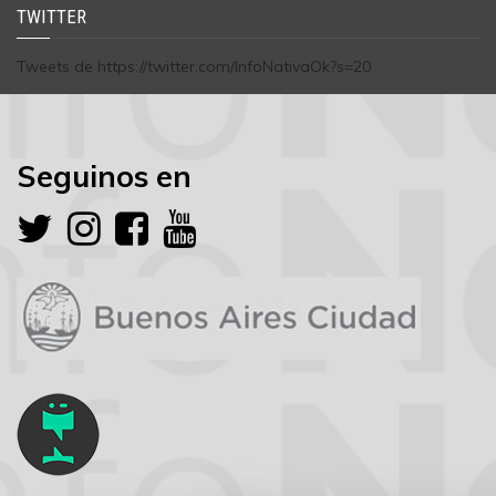
TWITTER
Tweets de https://twitter.com/InfoNativaOk?s=20
Seguinos en