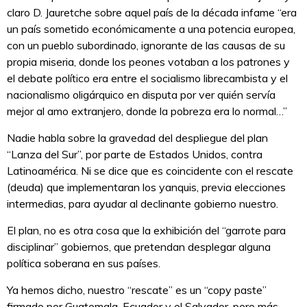
claro D. Jauretche sobre aquel país de la década infame “era
un país sometido económicamente a una potencia europea,
con un pueblo subordinado, ignorante de las causas de su
propia miseria, donde los peones votaban a los patrones y
el debate político era entre el socialismo librecambista y el
nacionalismo oligárquico en disputa por ver quién servía
mejor al amo extranjero, donde la pobreza era lo normal…”
Nadie habla sobre la gravedad del despliegue del plan
“Lanza del Sur”, por parte de Estados Unidos, contra
Latinoamérica. Ni se dice que es coincidente con el rescate
(deuda) que implementaran los yanquis, previa elecciones
intermedias, para ayudar al declinante gobierno nuestro.
El plan, no es otra cosa que la exhibición del “garrote para
disciplinar” gobiernos, que pretendan desplegar alguna
política soberana en sus países.
Ya hemos dicho, nuestro “rescate” es un “copy paste”
firmado por Guatemala, Ecuador y el Salvador, pero más