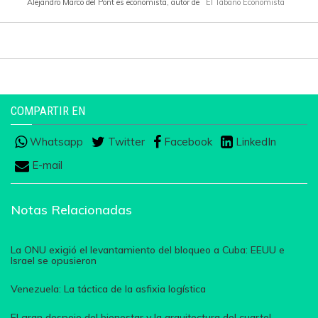
Alejandro Marco del Pont es economista, autor de
El Tábano Economista
COMPARTIR EN
Whatsapp
Twitter
Facebook
LinkedIn
E-mail
Notas Relacionadas
La ONU exigió el levantamiento del bloqueo a Cuba: EEUU e
Israel se opusieron
Venezuela: La táctica de la asfixia logística
El gran despojo del bienestar y la arquitectura del cuartel