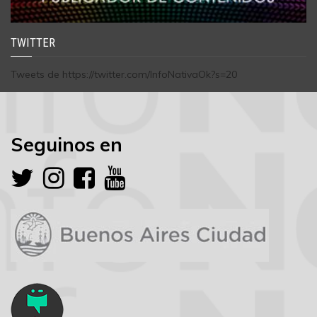
TWITTER
Tweets de https://twitter.com/InfoNativaOk?s=20
Seguinos en