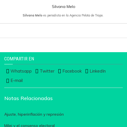
Silvana Melo
Silvana Melo
es periodista en la Agencia Pelota de Trapo.
COMPARTIR EN
Whatsapp
Twitter
Facebook
LinkedIn
E-mail
Notas Relacionadas
Ajuste, hiperinflación y represión
Milei y el consenso electoral