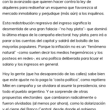
con la avanzada que quieren hacer contra la ley de
alquileres para rediseñar un esquema que favorezca al
mercado inmobiliario y perjudique (más aún) a los inquilinos.
Esta redistribución regresiva del ingreso significa la
desmentida de una gran falacia -”no hay plata”- que dominó
la última etapa de la campaña electoral: hay plata, pero irá a
parar a las cuentas del capital y saldrá del bolsillo de las
mayorías populares. Porque la inflación no es un “fenómeno
natural” -como suelen decir los medios hegemónicos y los
posteos en redes-, es una política deliberada para licuar el
salario y los ingresos en general.
Hoy la gente (que ha desaparecido de las calles) sabe bien
que este ajuste no lo paga la “casta política”, como repitiera
Milei en campaña y se olvidara al asumir la presidencia, sino
todo el pueblo argentino. Y se sorprende de otras
propuestas electorales que cambiaron radicalmente o
fueron olvidadas (al menos por ahora), como la dolarización
y el cierre del Banco Central, desde donde el gobierno