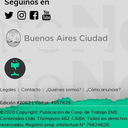
Seguinos en
Legales
Contacto
¿Quiénes somos?
¿Cómo anunciar?
Edición #2062 | Visitas: 4957635
©2020 Copyright. Publicación de Coop. de Trabajo EME
Contenidos Ltda. Thompson 462, CABA. Todos los derechos
reservados. Registro prop. intelectual Nº 76624626.