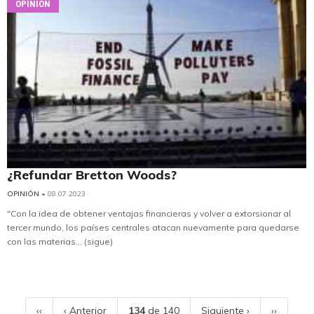
OPINIÓN
¿Refundar Bretton Woods?
OPINIÓN
• 08.07.2023
"Con la idea de obtener ventajas financieras y volver a extorsionar al
tercer mundo, los países centrales atacan nuevamente para quedarse
con las materias... (sigue)
‹‹
‹ Anterior
134
de 140
Siguiente ›
››