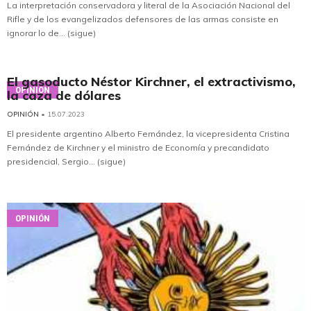
La interpretación conservadora y literal de la Asociación Nacional del
Rifle y de los evangelizados defensores de las armas consiste en
ignorar lo de... (sigue)
El gasoducto Néstor Kirchner, el extractivismo,
OPINIÓN
la caza de dólares
OPINIÓN
• 15.07.2023
El presidente argentino Alberto Fernández, la vicepresidenta Cristina
Fernández de Kirchner y el ministro de Economía y precandidato
presidencial, Sergio... (sigue)
OPINIÓN