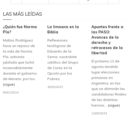
LAS MÁS LEÍDAS
¿Quién fue Norma
La limosna en la
Apuntes frente a
Pla?
Biblia
las PASO:
Avances de la
Matías Rodríguez
Reflexiones
derecha y
hace un repaso de
teológicas de
retrocesos de la
la vida de Norma
Eduardo de la
libertad
Pla, activista
Serna, sacerdote
El próximo 13 de
jubilada que luchó
católico del Grupo
agosto tendrán
incansablemente
de Curas en la
lugar elecciones
durante el gobierno
Opción por los
primarias en
de Menem, por los...
Pobres.
Argentina, en las
(sigue)
16/09/2023
que se dirimirán las
06/01/2024
candidaturas finales
de las distintas
fuerzas...
(sigue)
12/08/2023