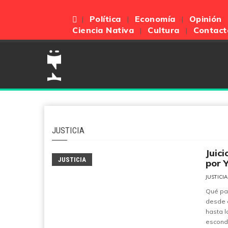
Política
Economía
Opinión
Ciencia Nativa
Cultura
Contact
JUSTICIA
Juic
JUSTICIA
por 
JUSTICIA
Qué pas
desde e
hasta l
esconde