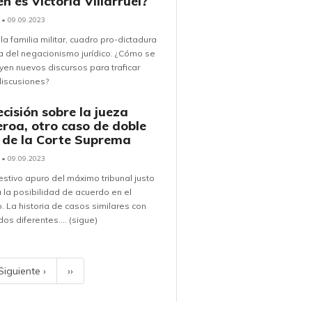
n es Victoria Villarruel?
• 09.09.2023
 la familia militar, cuadro pro-dictadura
a del negacionismo jurídico. ¿Cómo se
yen nuevos discursos para traficar
discusiones?
cisión sobre la jueza
eroa, otro caso de doble
 de la Corte Suprema
• 09.09.2023
stivo apuro del máximo tribunal justo
a la posibilidad de acuerdo en el
 La historia de casos similares con
dos diferentes.... (sigue)
Siguiente ›
››