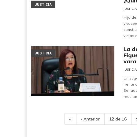
¿Quié
JUSTICIA
JUSTICIA
Hija de
y vocer
constru
viejas 
La de
JUSTICIA
Figu
vara
JUSTICIA
Un suge
frente 
Senado.
resulta
‹‹
‹ Anterior
12
de 16