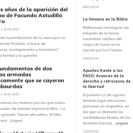
06/01/2024
s años de la aparición del
po de Facundo Astudillo
La limosna en la Biblia
ro
Reflexiones teológicas de
• 16.09.2023
Eduardo de la Serna,
an la paralización de la causa por su
sacerdote católico del
ición forzada, a la par de
Grupo de Curas en la
zas, hostigamiento y maniobras"
Opción por los Pobres.
a familia y la querella.
16/09/2023
fundamentos de dos
Apuntes frente a las
as armadas
PASO: Avances de la
ticamente que se cayeron
derecha y retrocesos de
absurdas
la libertad
• 16.09.2023
El próximo 13 de agosto
tendrán lugar elecciones
cieron los motivos por los que todos
primarias en Argentina, en
sados de intentar imprimir el libro “La
las que se dirimirán las
ganada” fueron absueltos. El fallo
candidaturas finales de las
una... (sigue)
distintas fuerzas...
(sigue)
12/08/2023