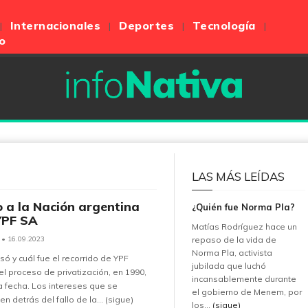
Internacionales
Deportes
Tecnología
o
LAS MÁS LEÍDAS
io a la Nación argentina
¿Quién fue Norma Pla?
YPF SA
Matías Rodríguez hace un
• 16.09.2023
repaso de la vida de
Norma Pla, activista
ó y cuál fue el recorrido de YPF
jubilada que luchó
l proceso de privatización, en 1990,
incansablemente durante
a fecha. Los intereses que se
el gobierno de Menem, por
n detrás del fallo de la... (sigue)
los...
(sigue)