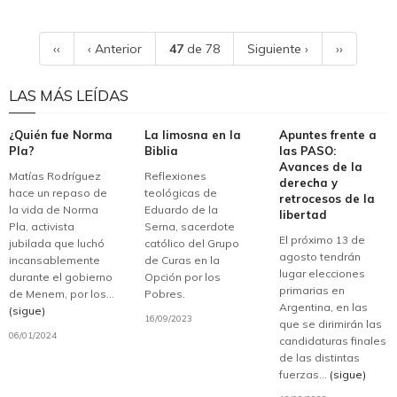
‹‹
‹ Anterior
47
de 78
Siguiente ›
››
LAS MÁS LEÍDAS
¿Quién fue Norma
La limosna en la
Apuntes frente a
Pla?
Biblia
las PASO:
Avances de la
Matías Rodríguez
Reflexiones
derecha y
hace un repaso de
teológicas de
retrocesos de la
la vida de Norma
Eduardo de la
libertad
Pla, activista
Serna, sacerdote
El próximo 13 de
jubilada que luchó
católico del Grupo
agosto tendrán
incansablemente
de Curas en la
lugar elecciones
durante el gobierno
Opción por los
primarias en
de Menem, por los...
Pobres.
Argentina, en las
(sigue)
16/09/2023
que se dirimirán las
06/01/2024
candidaturas finales
de las distintas
fuerzas...
(sigue)