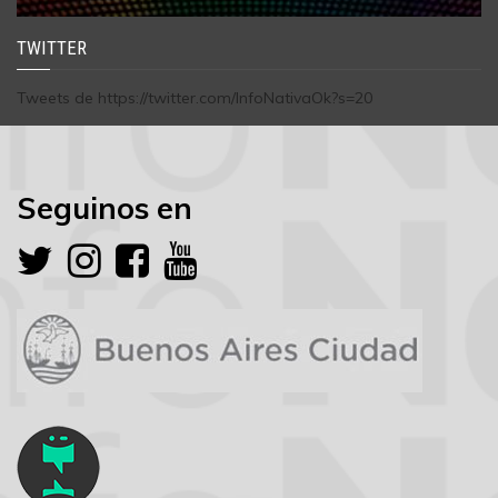
TWITTER
Tweets de https://twitter.com/InfoNativaOk?s=20
Seguinos en