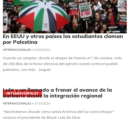
En EEUU y otros países los estudiantes claman
por Palestina
INTERNACIONALES
• 04.05.2024
Cuando se cumplen, desde el ataque de Hamas el 7 de octubre, más
de 200 días de la feroz ofensiva del ejército israelí contra el pueblo
palestino, con más... (sigue)
Lula y un llamado a frenar el avance de la
INTERNACIONALES
barbarie desde la integración regional
INTERNACIONALES
• 27.04.2024
"Necesitamos discutir cómo actúa América del Sur como bloque"
sostuvo el presidente de Brasil, Lula da Silva.