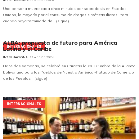
Una persona muere cada cinco minutos por sobredosis en Estados
Unidos, la mayoría por el consumo de drogas sintéticas ilícitas. Para
cuando haya terminado de... (sigue)
ALBA: propuesta de futuro para América
INTERNACIONALES
Latina y el Caribe
INTERNACIONALES
• 11.05.2024
Hace dos semanas, se celebró en Caracas la XXIII Cumbre de la Alianza
Bolivariana para los Pueblos de Nuestra América -Tratado de Comercio
de los Pueblos... (sigue)
INTERNACIONALES