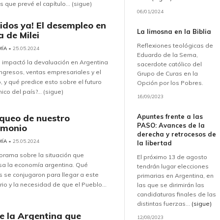
 que prevé el capítulo... (sigue)
06/01/2024
idos ya! El desempleo en
La limosna en la Biblia
a de Milei
Reflexiones teológicas de
MÍA
• 25.05.2024
Eduardo de la Serna,
impactó la devaluación en Argentina
sacerdote católico del
ingresos, ventas empresariales y el
Grupo de Curas en la
 y qué predice esto sobre el futuro
Opción por los Pobres.
co del país?... (sigue)
16/09/2023
Apuntes frente a las
aqueo de nuestro
PASO: Avances de la
imonio
derecha y retrocesos de
MÍA
• 25.05.2024
la libertad
orama sobre la situación que
El próximo 13 de agosto
sa la economía argentina. Qué
tendrán lugar elecciones
s se conjugaron para llegar a este
primarias en Argentina, en
io y la necesidad de que el Pueblo...
las que se dirimirán las
candidaturas finales de las
distintas fuerzas...
(sigue)
de la Argentina que
12/08/2023