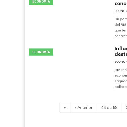
ECONOMÍA
cono
ECONO
Un porm
del RIG
que ten
concret
Infl
ECONOMÍA
dest
ECONO
Javier 
económ
saqueo 
polític
‹‹
‹ Anterior
44
de 68