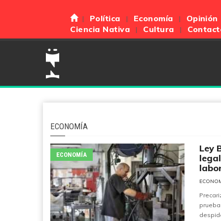
Política
Economía
Opinión
Ciencia Nativa
Cultura
Contact
ECONOMÍA
Ley 
ECONOMÍA
lega
labo
ECONO
Precari
prueba 
despido