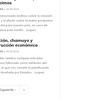
cimos
MÍA
• 18.05.2024
enorizado análisis sobre la creación
I y el efecto sobre la matriz productiva
drá para nuestro país, en caso de
arse esta estafa... (sigue)
ación, chamuyo y
rucción económica
MÍA
• 18.05.2024
Milei celebra cualquier indicador
ico fabricado como exhibidor del
al que nos somete la planificación
a diseñada por Estados... (sigue)
Siguiente ›
››