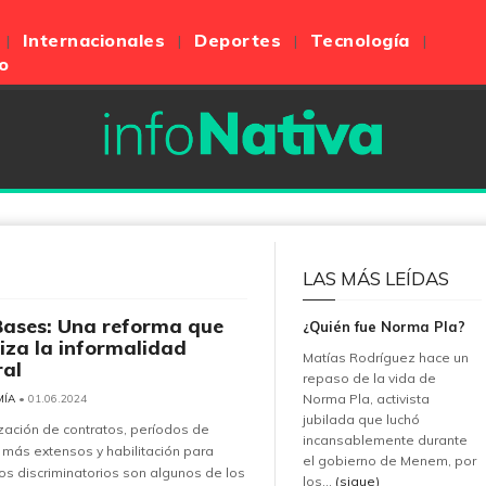
Internacionales
Deportes
Tecnología
o
LAS MÁS LEÍDAS
Bases: Una reforma que
¿Quién fue Norma Pla?
liza la informalidad
Matías Rodríguez hace un
ral
repaso de la vida de
Norma Pla, activista
MÍA
• 01.06.2024
jubilada que luchó
zación de contratos, períodos de
incansablemente durante
más extensos y habilitación para
el gobierno de Menem, por
s discriminatorios son algunos de los
los...
(sigue)