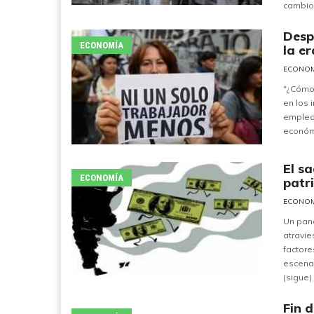
cambios
Desp
ECONOMÍA
la er
ECONO
"¿Cómo 
en los 
empleo,
económi
El s
ECONOMÍA
patr
ECONO
Un pan
atravie
factore
escenar
(sigue)
Fin 