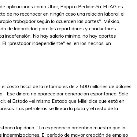
 de aplicaciones como Uber, Rappi o PedidosYa. El IAG es
 de no reconocer en ningún caso una relación laboral, el
ropio trabajador según lo acuerden las partes". México,
ado de laboralidad para los repartidores y conductores.
uta indefensión. No hay salario mínimo, no hay aportes
s. El "prestador independiente" es, en los hechos, un
.
s
 el costo fiscal de la reforma es de 2.500 millones de dólares
ro". Ese dinero no aparece por generación espontánea. Sale
cir, el Estado –el mismo Estado que Milei dice que está en
resas. Las petroleras se llevan la plata y el resto de la
stórica lapidaria: "La experiencia argentina muestra que la
s indemnizaciones. El período de mayor creación de empleo