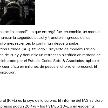
nización laboral". Lo que entregó fue, en cambio, un manual
anciar la seguridad social y transferir ingresos de los
informes recientes lo confirman desde ángulos
ntina Grande (IAG), titulado "Proyecto de modernización
do de la ley y denuncia un retroceso histórico en materia de
elaborado por el Estudio Carlos Soto & Asociados, aplica el
cuantifica en millones de pesos el ahorro empresarial. El
arización.
al (RIFL) es la joya de la corona. El informe del IAG es claro:
mpresas pagan 20,4% y las PyMES 18%, a un esquema