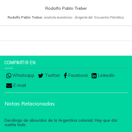
Rodolfo Pablo Treber
Rodolfo Pablo Treber
, analista económico , dirigente del Encuentro Patriótico.
COMPARTIR EN
Whatsapp
Twitter
Facebook
LinkedIn
E-mail
Notas Relacionadas
Decálogo de absurdos de la Argentina colonial: Hay que dar
vuelta todo