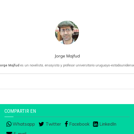
Jorge Majfud
Jorge Majfud
es un novelista, ensayista y profesor universitario uruguayo-estadounidense
COMPARTIR EN
Whatsapp
Twitter
Facebook
LinkedIn
E-mail