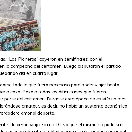
sas, “Las Pioneras” cayeron en semifinales, con el
 en la campeona del certamen. Luego disputaron el partido
quedando así en cuarto lugar.
arse todo lo que fuera necesario para poder viajar hasta
ver a casa. Pese a todas las dificultades que fueron
ser parte del certamen. Durante esta época no existía un aval
siderándose amateur, es decir, no había un sustento económico
 verdadero amor al deporte.
ente, debieron viajar sin un DT ya que el mismo no pudo salir
lo que marcaba otro problema para el seleccionado nacional.