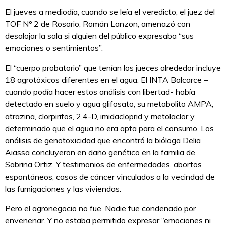
El jueves a mediodía, cuando se leía el veredicto, el juez del
TOF Nº 2 de Rosario, Román Lanzon, amenazó con
desalojar la sala si alguien del público expresaba “sus
emociones o sentimientos”.
El “cuerpo probatorio” que tenían los jueces alrededor incluye
18 agrotóxicos diferentes en el agua. El INTA Balcarce –
cuando podía hacer estos análisis con libertad- había
detectado en suelo y agua glifosato, su metabolito AMPA,
atrazina, clorpirifos, 2,4-D, imidacloprid y metolaclor y
determinado que el agua no era apta para el consumo. Los
análisis de genotoxicidad que encontró la bióloga Delia
Aiassa concluyeron en daño genético en la familia de
Sabrina Ortiz. Y testimonios de enfermedades, abortos
espontáneos, casos de cáncer vinculados a la vecindad de
las fumigaciones y las viviendas.
Pero el agronegocio no fue. Nadie fue condenado por
envenenar. Y no estaba permitido expresar “emociones ni