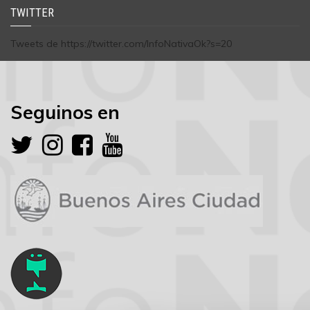
TWITTER
Tweets de https://twitter.com/InfoNativaOk?s=20
Seguinos en