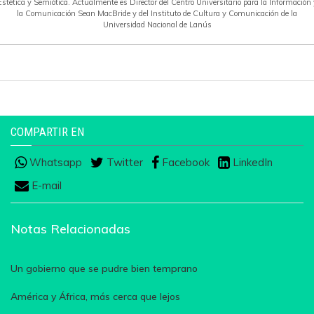
Estética y Semiótica. Actualmente es Director del Centro Universitario para la Información 
la Comunicación Sean MacBride y del Instituto de Cultura y Comunicación de la
Universidad Nacional de Lanús
COMPARTIR EN
Whatsapp
Twitter
Facebook
LinkedIn
E-mail
Notas Relacionadas
Un gobierno que se pudre bien temprano
América y África, más cerca que lejos