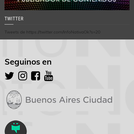
TWITTER
Tweets de https://twitter.com/InfoNativaOk?s=20
Seguinos en