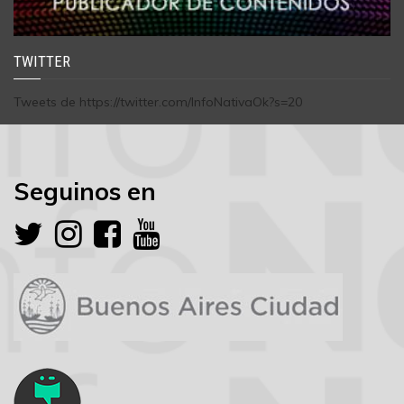
TWITTER
Tweets de https://twitter.com/InfoNativaOk?s=20
Seguinos en