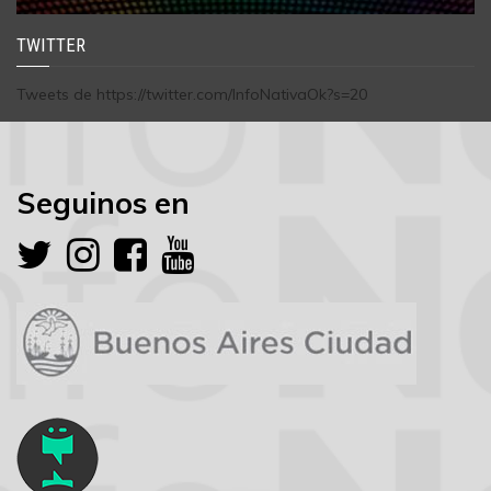
TWITTER
Tweets de https://twitter.com/InfoNativaOk?s=20
Seguinos en