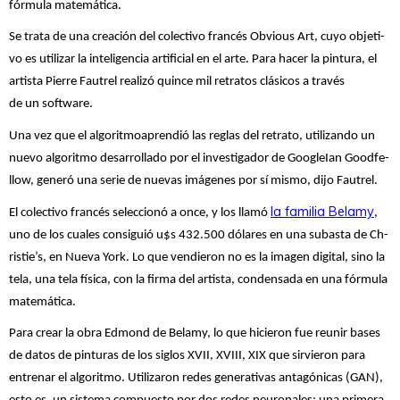
fórmula matemática.
Se tra­ta de una crea­ción del co­lec­ti­vo fran­cés Ob­vious Art, cuyo ob­je­ti­
vo es utili­zar la in­te­li­gen­cia ar­ti­fi­cial en el arte. Para ha­cer la pin­tu­ra, el
ar­tis­ta Pie­rre Fau­trel reali­zó quince mil re­tra­tos clá­si­cos a tra­vés
de un soft­wa­re.
Una vez que el algoritmoaprendió las re­glas del re­tra­to, uti­li­zan­do un
nue­vo al­go­rit­mo desa­rro­lla­do por el in­ves­ti­ga­dor de Goo­gleIan Good­fe­
llow, ge­ne­ró una se­rie de nue­vas imá­ge­nes por sí mis­mo, dijo Fau­trel.
la fa­mi­lia Be­lamy
El co­lec­ti­vo fran­cés se­lec­cio­nó a once, y los lla­mó
,
uno de los cua­les con­si­guió u$s 432.500 dó­la­res en una subas­ta de Ch­
ris­tie’s, en Nue­va York. Lo que vendieron no es la imagen digital, sino la
tela, una tela física, con la firma del artista, condensada en una fórmula
matemática.
Para crear la obra Edmond de Belamy, lo que hicieron fue reunir bases
de datos de pinturas de los siglos XVII, XVIII, XIX que sirvieron para
entrenar el algoritmo. Utilizaron redes generativas antagónicas (GAN),