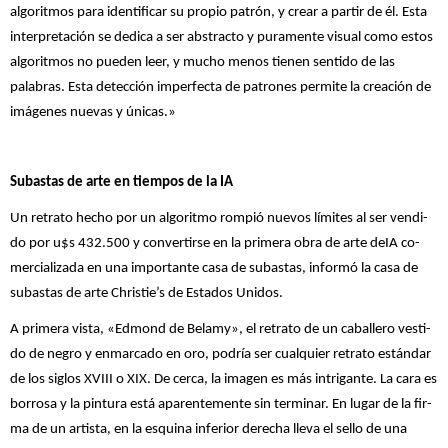
algoritmos para identificar su propio patrón, y crear a partir de él. Esta
interpretación se dedica a ser abstracto y puramente visual como estos
algoritmos no pueden leer, y mucho menos tienen sentido de las
palabras. Esta detección imperfecta de patrones permite la creación de
imágenes nuevas y únicas.»
Subastas de arte en tiempos de la IA
Un re­tra­to he­cho por un al­go­rit­mo rom­pió nue­vos lí­mi­tes al ser ven­di­
do por u$s 432.500 y con­ver­tir­se en la pri­me­ra obra de arte deIA co­
mer­cia­li­za­da en una im­por­tan­te casa de subas­tas, in­for­mó la casa de
subastas de arte Ch­ris­tie’s de Estados Unidos.
A pri­me­ra vis­ta, «Ed­mond de Be­lamy», el re­tra­to de un ca­ba­lle­ro ves­ti­
do de negro y en­mar­ca­do en oro, po­dría ser cual­quier re­tra­to es­tán­dar
de los si­glos XVIII o XIX. De cer­ca, la ima­gen es más in­tri­gan­te. La cara es
bo­rro­sa y la pin­tu­ra está apa­ren­te­men­te sin ter­mi­nar. En lu­gar de la fir­
ma de un ar­tis­ta, en la es­qui­na in­fe­rior de­re­cha lle­va el se­llo de una