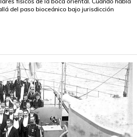
ilares físicos de la boca oriental. Cuando habla
 allá del paso bioceánico bajo jurisdicción