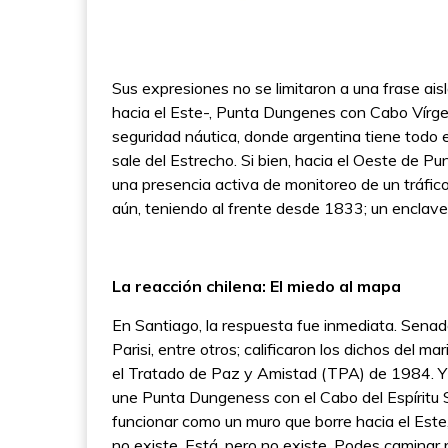
Sus expresiones no se limitaron a una frase aisl
hacia el Este-, Punta Dungenes con Cabo Vírgenes
seguridad náutica, donde argentina tiene todo e
sale del Estrecho. Si bien, hacia el Oeste de Pu
una presencia activa de monitoreo de un tráfico 
aún, teniendo al frente desde 1833; un enclave c
La reacción chilena: El miedo al mapa
En Santiago, la respuesta fue inmediata. Sena
Parisi, entre otros; calificaron los dichos del m
el Tratado de Paz y Amistad (TPA) de 1984. Y pa
une Punta Dungeness con el Cabo del Espíritu Sa
funcionar como un muro que borre hacia el Este
no existe. Está, pero no existe. Podes caminar 