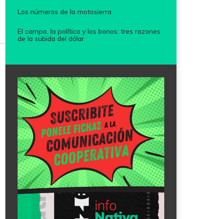
Los números de la motosierra
El campo, la política y los bonos: tres razones
de la subida del dólar