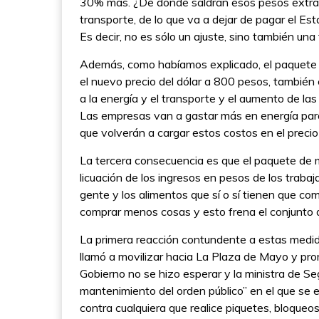
30% más. ¿De dónde saldrán esos pesos extras? D
transporte, de lo que va a dejar de pagar el Est
Es decir, no es sólo un ajuste, sino también un
Además, como habíamos explicado, el paquete 
el nuevo precio del dólar a 800 pesos, también 
a la energía y el transporte y el aumento de la
Las empresas van a gastar más en energía para 
que volverán a cargar estos costos en el precio
La tercera consecuencia es que el paquete de m
licuación de los ingresos en pesos de los traba
gente y los alimentos que sí o sí tienen que co
comprar menos cosas y esto frena el conjunto 
La primera reacción contundente a estas medid
llamó a movilizar hacia La Plaza de Mayo y pr
Gobierno no se hizo esperar y la ministra de Seg
mantenimiento del orden público” en el que se 
contra cualquiera que realice piquetes, bloqueos