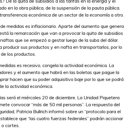
e la quita de subsidios a las tarifas en la energía y el
ado en la obra pública, de la suspensión de la pauta pública.
a transferencia económica de un sector de la economía a otro.
de medidas es inflacionario. Aparte del aumento que genera
está la remarcación que van a provocar la quita de subsidios
s naftas que se empezó a gestar luego de la suba del dólar.
producir sus productos y en nafta en transportarlos, por lo
 de los productos.
edidas es recesivo, congela la actividad económica. La
jadores y el aumento que habrá en las boletas que pague la
mprar hacen que su poder adquisitivo baje por lo que se podrá
de la actividad económica.
as será el miércoles 20 de diciembre. La Unidad Piquetera
omete convocar “más de 50 mil personas”. La respuesta del
uridad, Patricia Bullrich informó sobre un “protocolo para el
establece que “las cuatro fuerzas federales” podrán accionar
 o cortes.