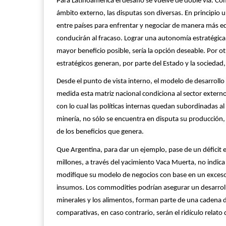
Para Latinoamérica el desafío se vuelve de doble vía. C
ámbito externo, las disputas son diversas. En principio 
entre países para enfrentar y negociar de manera más equ
conducirán al fracaso. Lograr una autonomía estratégic
mayor beneficio posible, sería la opción deseable. Por ot
estratégicos generan, por parte del Estado y la sociedad,
Desde el punto de vista interno, el modelo de desarrollo 
medida esta matriz nacional condiciona al sector externo
con lo cual las políticas internas quedan subordinadas al
minería, no sólo se encuentra en disputa su producción, u
de los beneficios que genera.
Que Argentina, para dar un ejemplo, pase de un déficit 
millones, a través del yacimiento Vaca Muerta, no indica 
modifique su modelo de negocios con base en un exceso d
insumos. Los commodities podrían asegurar un desarrollo
minerales y los alimentos, forman parte de una cadena 
comparativas, en caso contrario, serán el ridículo relato