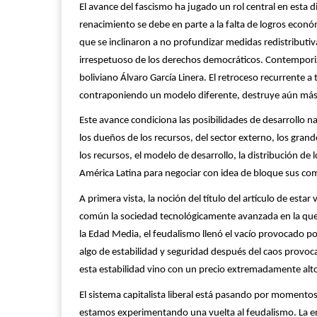
El avance del fascismo ha jugado un rol central en esta 
renacimiento se debe en parte a la falta de logros econó
que se inclinaron a no profundizar medidas redistributiva
irrespetuoso de los derechos democráticos. Contemporizar
boliviano Álvaro García Linera. El retroceso recurrente a
contraponiendo un modelo diferente, destruye aún más e
Este avance condiciona las posibilidades de desarrollo n
los dueños de los recursos, del sector externo, los gran
los recursos, el modelo de desarrollo, la distribución de
América Latina para negociar con idea de bloque sus co
A primera vista, la noción del título del artículo de es
común la sociedad tecnológicamente avanzada en la que 
la Edad Media, el feudalismo llenó el vacío provocado po
algo de estabilidad y seguridad después del caos provoc
esta estabilidad vino con un precio extremadamente alt
El sistema capitalista liberal está pasando por momentos
estamos experimentando una vuelta al feudalismo. La 