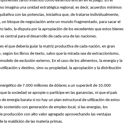
omponentes tanto internos como externos entran en el juego. En el
uno imagina una unidad estratégica regional, es decir, acuerdos mínimos
itativa con las potencias, iniciativa que, de tratarse individualmente,
a, un bloque de negociación ante un mundo fragmentado, para sacar el
ro lado, la disputa por la apropiación de los excedentes que estos bienes
 es central para el desarrollo de cada una de las naciones.
es el que debería guiar la matriz productiva de cada nación, en gran
, según los libros de texto, salvo que la mirada sea de extraccionismo,
 modelo de exclusión externo. En el caso de los alimentos, la energía y la
tilización y destino, sino su propiedad, la apropiación y la distribución
energético de 7.000 millones de dólares a un superávit de 10.000
que la sociedad se apropie o participe en las ganancias, ni que el país
e energía barata si no hay un plan estructural de utilización de estos
 sostenido con generación de empleo local, si las energías, los
de producción con alto valor agregado aprovechando las ventajas
 de la maldición de las materia primas.