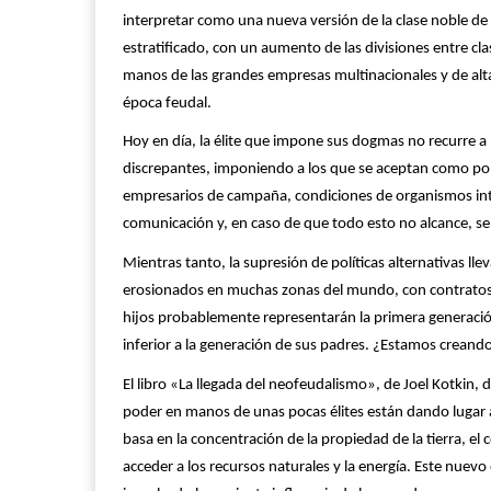
interpretar como una nueva versión de la clase noble de
estratificado, con un aumento de las divisiones entre cl
manos de las grandes empresas multinacionales y de alta t
época feudal.
Hoy en día, la élite que impone sus dogmas no recurre a l
discrepantes, imponiendo a los que se aceptan como polí
empresarios de campaña, condiciones de organismos inte
comunicación y, en caso de que todo esto no alcance, se 
Mientras tanto, la supresión de políticas alternativas ll
erosionados en muchas zonas del mundo, con contratos t
hijos probablemente representarán la primera generaci
inferior a la generación de sus padres. ¿Estamos creando 
El libro «La llegada del neofeudalismo», de Joel Kotkin,
poder en manos de unas pocas élites están dando lugar
basa en la concentración de la propiedad de la tierra, el 
acceder a los recursos naturales y la energía. Este nuev