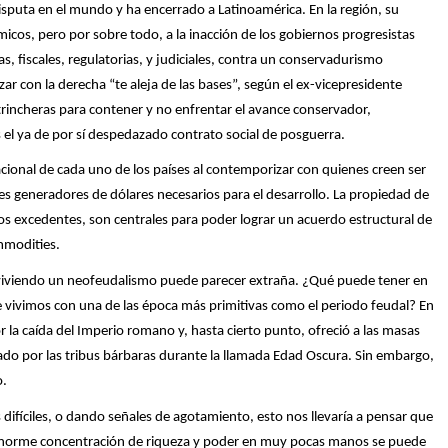
disputa en el mundo y ha encerrado a Latinoamérica. En la región, su
micos, pero por sobre todo, a la inacción de los gobiernos progresistas
s, fiscales, regulatorias, y judiciales, contra un conservadurismo
 con la derecha “te aleja de las bases”, según el ex-vicepresidente
 trincheras para contener y no enfrentar el avance conservador,
l ya de por sí despedazado contrato social de posguerra.
acional de cada uno de los países al contemporizar con quienes creen ser
des generadores de dólares necesarios para el desarrollo. La propiedad de
 los excedentes, son centrales para poder lograr un acuerdo estructural de
mmodities.
tar viviendo un neofeudalismo puede parecer extraña. ¿Qué puede tener en
vivimos con una de las época más primitivas como el periodo feudal? En
r la caída del Imperio romano y, hasta cierto punto, ofreció a las masas
ado por las tribus bárbaras durante la llamada Edad Oscura. Sin embargo,
o.
 difíciles, o dando señales de agotamiento, esto nos llevaría a pensar que
enorme concentración de riqueza y poder en muy pocas manos se puede