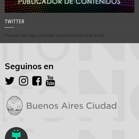
TWITTER
Tweets de https://twitter.com/InfoNativaOk?s=20
Seguinos en