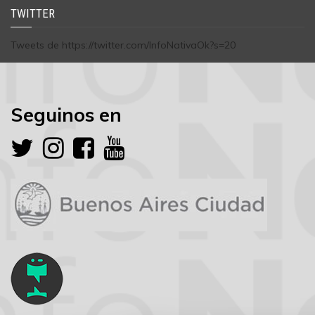
TWITTER
Tweets de https://twitter.com/InfoNativaOk?s=20
Seguinos en