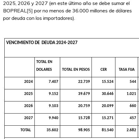
2025, 2026 y 2027 (en este último año se debe sumar el
BOPREAL
[5]
por no menos de 36.000 millones de dólares
por deuda con los importadores).
VENCIMIENTO DE DEUDA 2024-2027
TOTAL EN
DOLARES
TOTAL EN PESOS
CER
TASA FIJA
2024
7.407
22.739
15.524
544
2025
9.152
39.679
30.646
1.021
2026
9.103
20.759
20.099
660
2027
9.940
15.728
15.271
457
TOTAL
35.602
98.905
81.540
2.682