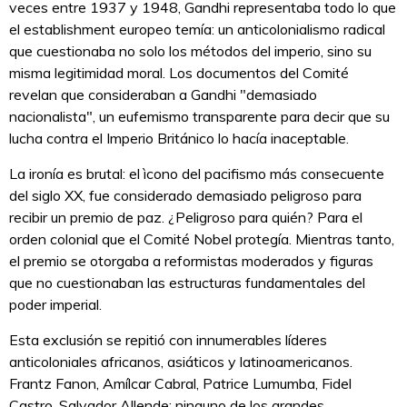
veces entre 1937 y 1948, Gandhi representaba todo lo que
el establishment europeo temía: un anticolonialismo radical
que cuestionaba no solo los métodos del imperio, sino su
misma legitimidad moral. Los documentos del Comité
revelan que consideraban a Gandhi "demasiado
nacionalista", un eufemismo transparente para decir que su
lucha contra el Imperio Británico lo hacía inaceptable.
La ironía es brutal: el ìcono del pacifismo más consecuente
del siglo XX, fue considerado demasiado peligroso para
recibir un premio de paz. ¿Peligroso para quién? Para el
orden colonial que el Comité Nobel protegía. Mientras tanto,
el premio se otorgaba a reformistas moderados y figuras
que no cuestionaban las estructuras fundamentales del
poder imperial.
Esta exclusión se repitió con innumerables líderes
anticoloniales africanos, asiáticos y latinoamericanos.
Frantz Fanon, Amílcar Cabral, Patrice Lumumba, Fidel
Castro, Salvador Allende; ninguno de los grandes