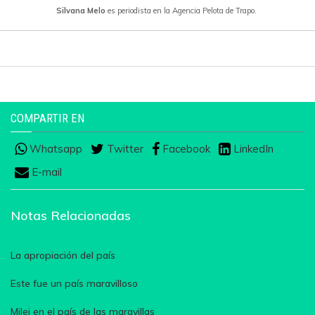
Silvana Melo
es periodista en la Agencia Pelota de Trapo.
COMPARTIR EN
Whatsapp
Twitter
Facebook
LinkedIn
E-mail
Notas Relacionadas
La apropiación del país
Este fue un país maravilloso
Milei en el país de las maravillas