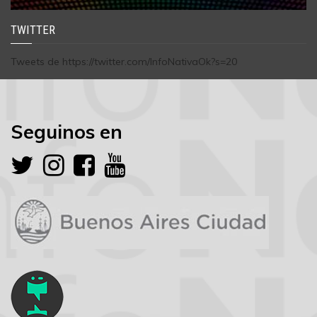
TWITTER
Tweets de https://twitter.com/InfoNativaOk?s=20
Seguinos en