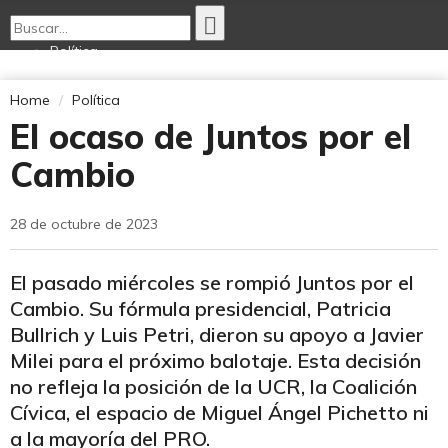
Política
Economía
Opinión
Home
Política
Internacionales
El ocaso de Juntos por el
Deportes
Tecnología
Cambio
Ciencia Nativa
Cultura
28 de octubre de 2023
El pasado miércoles se rompió Juntos por el
Cambio. Su fórmula presidencial, Patricia
Bullrich y Luis Petri, dieron su apoyo a Javier
Milei para el próximo balotaje. Esta decisión
no refleja la posición de la UCR, la Coalición
Cívica, el espacio de Miguel Ángel Pichetto ni
a la mayoría del PRO.