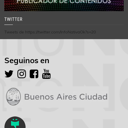
TWITTER
Tweets de https://twitter.com/InfoNativaOk?s=20
Seguinos en