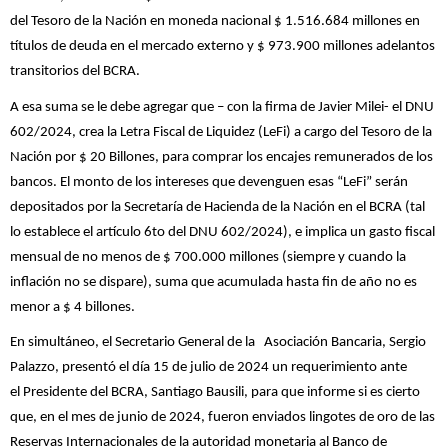
del Tesoro de la Nación en moneda nacional $ 1.516.684 millones en
títulos de deuda en el mercado externo y $ 973.900 millones adelantos
transitorios del BCRA.
A esa suma se le debe agregar que – con la firma de Javier Milei- el DNU
602/2024, crea la Letra Fiscal de Liquidez (LeFi) a cargo del Tesoro de la
Nación por $ 20 Billones, para comprar los encajes remunerados de los
bancos. El monto de los intereses que devenguen esas “LeFi” serán
depositados por la Secretaría de Hacienda de la Nación en el BCRA (tal
lo establece el artículo 6to del DNU 602/2024), e implica un gasto fiscal
mensual de no menos de $ 700.000 millones (siempre y cuando la
inflación no se dispare), suma que acumulada hasta fin de año no es
menor a $ 4 billones.
En simultáneo, el Secretario General de la Asociación Bancaria, Sergio
Palazzo, presentó el día 15 de julio de 2024 un requerimiento ante
el Presidente del BCRA, Santiago Bausili, para que informe si es cierto
que, en el mes de junio de 2024, fueron enviados lingotes de oro de las
Reservas Internacionales de la autoridad monetaria al Banco de