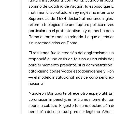
ruptura institucional con Roma. Cuando el papa
sobrino de Catalina de Aragón, la esposa que E
matrimonial solicitada, el rey inglés no intentó
Supremacía de 1534 declaró al monarca inglés c
reforma teológica, fue una ruptura política reve
particular en el protestantismo y de hecho persi
Roma durante todo su reinado. Lo que quería er
sin intermediarios en Roma.
El resultado fue la creación del anglicanismo, u
respondió a una crisis de fe sino a una crisis d
para el momento presente, si la administración 
catolicismo conservador estadounidense y Roma
—, el modelo institucional más cercano sería ex
nacional.
Napoleón Bonaparte ofrece otro espejo útil. En 1
coronación imperial y, en el último momento, to
sobre la cabeza. El gesto fue una declaración de
bendición del espiritual para ser legítimo. Año