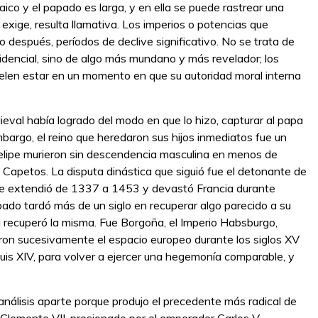
 laico y el papado es larga, y en ella se puede rastrear una
 exige, resulta llamativa. Los imperios o potencias que
 después, períodos de declive significativo. No se trata de
idencial, sino de algo más mundano y más revelador; los
suelen estar en un momento en que su autoridad moral interna
ieval había logrado del modo en que lo hizo, capturar al papa
mbargo, el reino que heredaron sus hijos inmediatos fue un
Felipe murieron sin descendencia masculina en menos de
s Capetos. La disputa dinástica que siguió fue el detonante de
e se extendió de 1337 a 1453 y devastó Francia durante
pado tardó más de un siglo en recuperar algo parecido a su
a recuperó la misma. Fue Borgoña, el Imperio Habsburgo,
ron sucesivamente el espacio europeo durante los siglos XV
o Luis XIV, para volver a ejercer una hegemonía comparable, y
 análisis aparte porque produjo el precedente más radical de