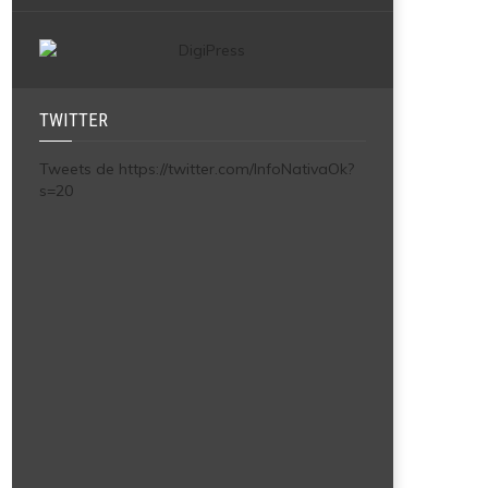
TWITTER
Tweets de https://twitter.com/InfoNativaOk?
s=20