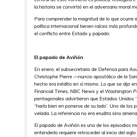
la historia se convirtió en el adversario moral 
Para comprender la magnitud de lo que ocurre es 
política internacional tienen raíces más profun
el conflicto entre Estado y papado.
El papado de Aviñón
En enero, el subsecretario de Defensa para Asun
Christophe Pierre —nuncio apostólico de la S
hecho era inédito en sí mismo. Lo que se dijo e
Financial Times, NBC News y el Washington Post
pentagonales advirtieron que Estados Unidos “tie
“haría bien en ponerse de su lado”. Uno de lo
velada. La referencia no era erudita sino amen
El papado de Aviñón es uno de los episodios más 
entenderlo requiere retroceder al inicio del sigl