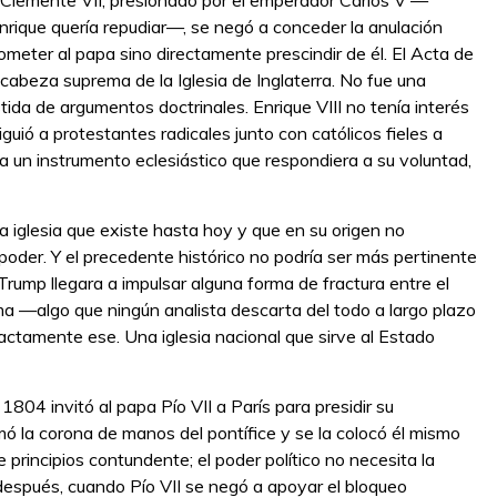
 Clemente VII, presionado por el emperador Carlos V —
nrique quería repudiar—, se negó a conceder la anulación
 someter al papa sino directamente prescindir de él. El Acta de
abeza suprema de la Iglesia de Inglaterra. No fue una
stida de argumentos doctrinales. Enrique VIII no tenía interés
guió a protestantes radicales junto con católicos fieles a
a un instrumento eclesiástico que respondiera a su voluntad,
na iglesia que existe hasta hoy y que en su origen no
e poder. Y el precedente histórico no podría ser más pertinente
Trump llegara a impulsar alguna forma de fractura entre el
 —algo que ningún analista descarta del todo a largo plazo
actamente ese. Una iglesia nacional que sirve al Estado
804 invitó al papa Pío VII a París para presidir su
mó la corona de manos del pontífice y se la colocó él mismo
 principios contundente; el poder político no necesita la
s después, cuando Pío VII se negó a apoyar el bloqueo