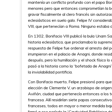
mantenía un conflicto profundo con el papa Bon
menores pero que entonces comprometían la ba
gravar fiscalmente al clero francés sin autorizaci
eclesiásticos en suelo galo. Felipe IV consider
VIII, que pertenecían a Roma. Ninguno estaba d
En 1302, Bonifacio VIII publicó la bula Unam 
historia eclesiástica, que proclamaba la suprem
respuesta de Felipe fue ordenar el arresto del
irrumpieron en el palacio de Anagni, donde residí
después, pero la humillación y el shock físico 
pasó a la historia como la “bofetada de Anagni
la inviolabilidad pontificia.
Con Bonifacio muerto, Felipe presionó para que
elección de Clemente V, un arzobispo de orige
Aviñón, ciudad que pertenecía entonces a los te
francesa. Allí residirían siete papas consecuti
franceses, todos en mayor o menor medida bajo 
llamó a ese período la “Cautividad Babilónica de 