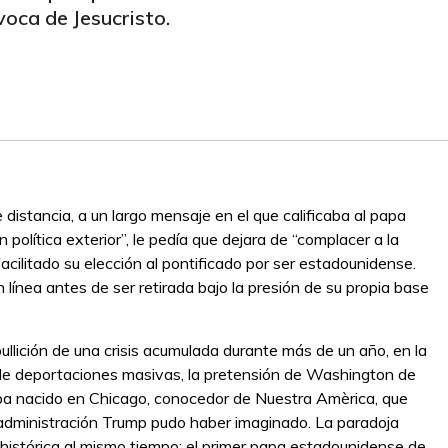
voca de Jesucristo.
distancia, a un largo mensaje en el que calificaba al papa
n política exterior”, le pedía que dejara de “complacer a la
facilitado su elección al pontificado por ser estadounidense.
ínea antes de ser retirada bajo la presión de su propia base
ullición de una crisis acumulada durante más de un año, en la
ca de deportaciones masivas, la pretensión de Washington de
 papa nacido en Chicago, conocedor de Nuestra Amèrica, que
a administración Trump pudo haber imaginado. La paradoja
 e histórica al mismo tiempo; el primer papa estadounidense de