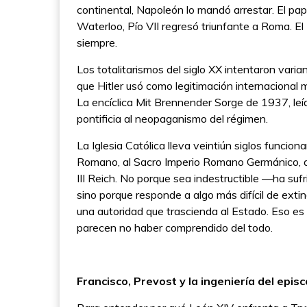
continental, Napoleón lo mandó arrestar. El pa
Waterloo, Pío VII regresó triunfante a Roma. E
siempre.
Los totalitarismos del siglo XX intentaron vari
que Hitler usó como legitimación internacional m
La encíclica Mit Brennender Sorge de 1937, leíd
pontificia al neopaganismo del régimen.
La Iglesia Católica lleva veintiún siglos funcion
Romano, al Sacro Imperio Romano Germánico, a 
III Reich. No porque sea indestructible —ha su
sino porque responde a algo más difícil de extin
una autoridad que trascienda al Estado. Eso es
parecen no haber comprendido del todo.
Francisco, Prevost y la ingeniería del ep