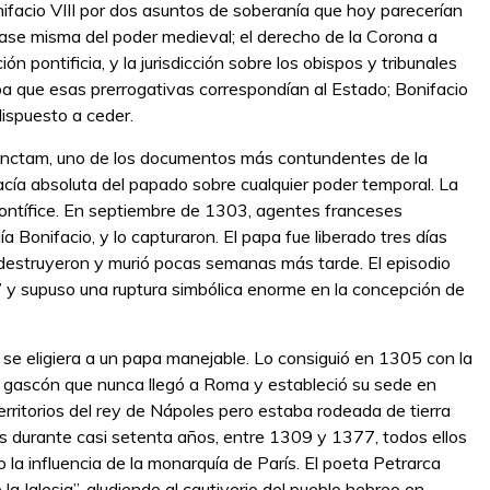
ifacio VIII por dos asuntos de soberanía que hoy parecerían
se misma del poder medieval; el derecho de la Corona a
ón pontificia, y la jurisdicción sobre los obispos y tribunales
aba que esas prerrogativas correspondían al Estado; Bonifacio
ispuesto a ceder.
Sanctam, uno de los documentos más contundentes de la
acía absoluta del papado sobre cualquier poder temporal. La
 pontífice. En septiembre de 1303, agentes franceses
a Bonifacio, y lo capturaron. El papa fue liberado tres días
lo destruyeron y murió pocas semanas más tarde. El episodio
” y supuso una ruptura simbólica enorme en la concepción de
 se eligiera a un papa manejable. Lo consiguió en 1305 con la
n gascón que nunca llegó a Roma y estableció su sede en
rritorios del rey de Nápoles pero estaba rodeada de tierra
vos durante casi setenta años, entre 1309 y 1377, todos ellos
la influencia de la monarquía de París. El poeta Petrarca
la Iglesia”, aludiendo al cautiverio del pueblo hebreo en