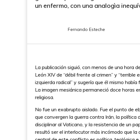
un enfermo, con una analogìa inequí
Fernando Esteche
La publicación siguió, con menos de una hora de 
León XIV de “débil frente al crimen” y “terrible e
izquierda radical” y sugería que él mismo había 
La imagen mesiánica permaneció doce horas en l
religiosa.
No fue un exabrupto aislado. Fue el punto de eb
que convergen la guerra contra Irán, la políti
disciplinar al Vaticano, y la resistencia de un
resultó ser el interlocutor más incómodo que l
central de este conflicto es política, teológica