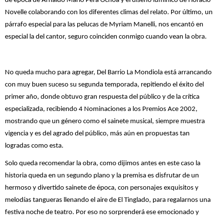
de época de Arnaldo Mario Pera Ochoa y el diseño lumínico de Horacio
Novelle colaborando con los diferentes climas del relato. Por último, un
párrafo especial para las pelucas de Myriam Manelli, nos encantó en
especial la del cantor, seguro coinciden conmigo cuando vean la obra.
No queda mucho para agregar, Del Barrio La Mondiola está arrancando
con muy buen suceso su segunda temporada, repitiendo el éxito del
primer año, donde obtuvo gran respuesta del público y de la crítica
especializada, recibiendo 4 Nominaciones a los Premios Ace 2002,
mostrando que un género como el sainete musical, siempre muestra
vigencia y es del agrado del público, más aún en propuestas tan
logradas como esta.
Solo queda recomendar la obra, como dijimos antes en este caso la
historia queda en un segundo plano y la premisa es disfrutar de un
hermoso y divertido sainete de época, con personajes exquisitos y
melodías tangueras llenando el aire de El Tinglado, para regalarnos una
festiva noche de teatro. Por eso no sorprenderá ese emocionado y