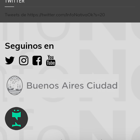
TWITTER
Tweets de https://twitter.com/InfoNativaOk?s=20
Seguinos en