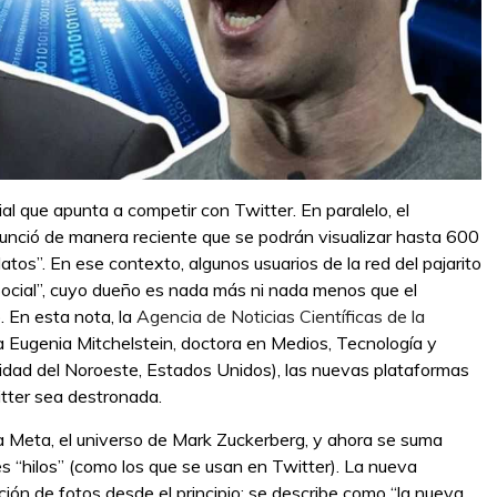
l que apunta a competir con Twitter. En paralelo, el
unció de manera reciente que se podrán visualizar hasta 600
atos”. En ese contexto, algunos usuarios de la red del pajarito
Social”, cuyo dueño es nada más ni nada menos que el
 En esta nota, la
Agencia de Noticias Científicas de la
a Eugenia Mitchelstein, doctora en Medios, Tecnología y
dad del Noroeste, Estados Unidos), las nuevas plataformas
witter sea destronada.
Meta, el universo de Mark Zuckerberg, y ahora se suma
s “hilos” (como los que se usan en Twitter). La nueva
ión de fotos desde el principio: se describe como “la nueva