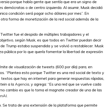
versia porque había gente que sentía que era un signo de
es demócratas o de centro izquierda. Al asumir, Musk decidió
 única condición será pagar ocho dólares por mes”. En
e otra forma de monetización de la red social además de la
Twitter fue el despido de múltiples trabajadores y el
 objetivo, según Musk, es que todos en Twitter puedan decir
ta de Trump estaba suspendida y se volvió a restablecer. Musk
aza pública por lo que quería fomentar la libertad de expresión
ímite de visualización de tweets (600 por día) para, en
os. “Plantea esto porque Twitter es una red social de texto y
textos que hay en internet para generar respuestas rápidas,
tein a la
Agencia
, y agrega: “Es una red que se vuelve cada
timo cambio es que lo toma el magnate creador de una de las
enAI
.
 Se trata de una extensión de la plataforma que permite