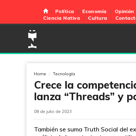
Política
Economía
Opinión
Ciencia Nativa
Cultura
Contact
Home
Tecnología
Crece la competenci
lanza “Threads” y p
08 de julio de 2023
También se suma Truth Social del 