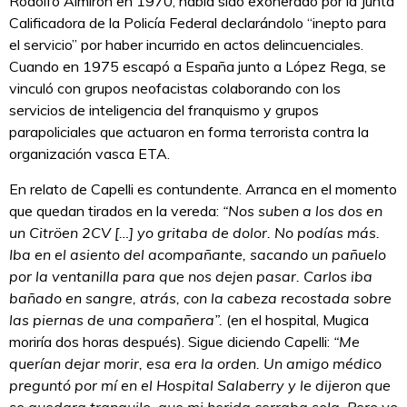
Rodolfo Almirón en 1970, había sido exonerado por la Junta
Calificadora de la Policía Federal declarándolo “inepto para
el servicio” por haber incurrido en actos delincuenciales.
Cuando en 1975 escapó a España junto a López Rega, se
vinculó con grupos neofacistas colaborando con los
servicios de inteligencia del franquismo y grupos
parapoliciales que actuaron en forma terrorista contra la
organización vasca ETA.
En relato de Capelli es contundente. Arranca en el momento
que quedan tirados en la vereda:
“Nos suben a los dos en
un Citröen 2CV […] yo gritaba de dolor. No podías más.
Iba en el asiento del acompañante, sacando un pañuelo
por la ventanilla para que nos dejen pasar. Carlos iba
bañado en sangre, atrás, con la cabeza recostada sobre
las piernas de una compañera”.
(en el hospital, Mugica
moriría dos horas después). Sigue diciendo Capelli:
“Me
querían dejar morir, esa era la orden. Un amigo médico
preguntó por mí en el Hospital Salaberry y le dijeron que