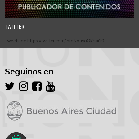
TWITTER
Tweets de https://twitter.com/InfoNativaOk?s=20
Seguinos en