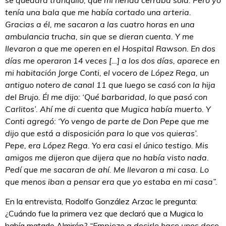
se quedara tranquilo, que mi herida cerraba sola. Pero yo
tenía una bala que me había cortado una arteria.
Gracias a él, me sacaron a las cuatro horas en una
ambulancia trucha, sin que se dieran cuenta. Y me
llevaron a que me operen en el Hospital Rawson. En dos
días me operaron 14 veces […] a los dos días, aparece en
mi habitación Jorge Conti, el vocero de López Rega, un
antiguo notero de canal 11 que luego se casó con la hija
del Brujo. Él me dijo: ‘Qué barbaridad, lo que pasó con
Carlitos’. Ahí me di cuenta que Mugica había muerto. Y
Conti agregó: ‘Yo vengo de parte de Don Pepe que me
dijo que está a disposición para lo que vos quieras’.
Pepe, era López Rega. Yo era casi el único testigo. Mis
amigos me dijeron que dijera que no había visto nada.
Pedí que me sacaran de ahí. Me llevaron a mi casa. Lo
que menos iban a pensar era que yo estaba en mi casa”.
En la entrevista, Rodolfo González Arzac le pregunta:
¿Cuándo fue la primera vez que declaró que a Mugica lo
había matado Almirón?
“Empiezo a decirlo hace unos doce