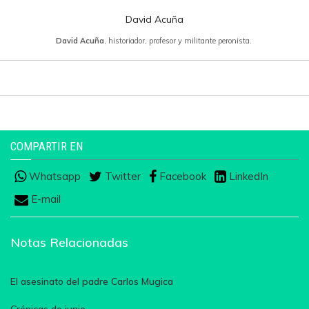
David Acuña
David Acuña
, historiador, profesor y militante peronista.
COMPARTIR EN
Whatsapp
Twitter
Facebook
LinkedIn
E-mail
Notas Relacionadas
El asesinato del padre Carlos Mugica
Crónicas de junio