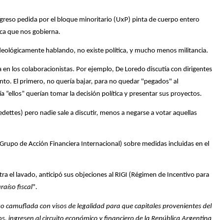
ngreso pedida por el bloque minoritario (UxP) pinta de cuerpo entero
sca que nos gobierna.
eológicamente hablando, no existe política, y mucho menos militancia.
a en los colaboracionistas. Por ejemplo, De Loredo discutía con dirigentes
into. El primero, no quería bajar, para no quedar "pegados" al
a “ellos” querían tomar la decisión política y presentar sus proyectos.
edettes) pero nadie sale a discutir, menos a negarse a votar aquellas
Grupo de Acción Financiera Internacional) sobre medidas incluidas en el
tra el lavado, anticipó sus objeciones al RIGI (Régimen de Incentivo para
raíso fiscal
".
o camuflada con visos de legalidad para que capitales provenientes del
s, ingresen al circuito económico y financiero de la República Argentina