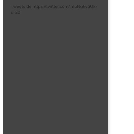
Tweets de https://twitter.com/InfoNativaOk?
s=20