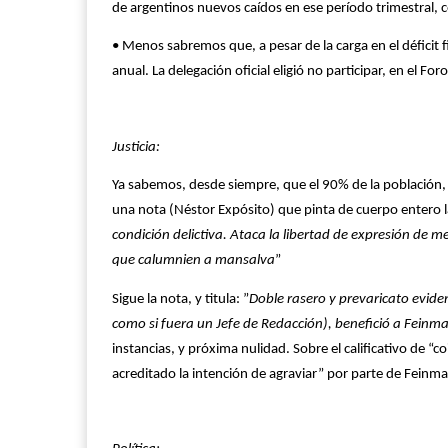
de argentinos nuevos caídos en ese período trimestral, 
• Menos sabremos que, a pesar de la carga en el déficit f
anual. La delegación oficial eligió no participar, en el F
Justicia:
Ya sabemos, desde siempre, que el 90% de la población, 
una nota (Néstor Expósito) que pinta de cuerpo entero l
condición delictiva. Ataca la libertad de expresión de me
que calumnien a mansalva
”
Sigue la nota, y titula: ”
Doble rasero y prevaricato eviden
como si fuera un Jefe de Redacción), benefició a Feinma
instancias, y próxima nulidad. Sobre el calificativo de “c
acreditado la intención de agraviar” por parte de Feinm