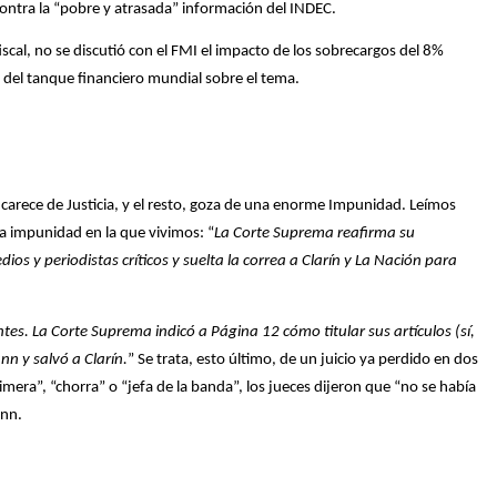
contra la “pobre y atrasada” información del INDEC.
iscal, no se discutió con el FMI el impacto de los sobrecargos del 8%
oro del tanque financiero mundial sobre el tema.
carece de Justicia, y el resto, goza de una enorme Impunidad. Leímos
a impunidad en la que vivimos: “
La Corte Suprema reafirma su
dios y periodistas críticos y suelta la correa a Clarín y La Nación para
tes. La Corte Suprema indicó a Página 12 cómo titular sus artículos (sí,
nn y salvó a Clarín.
” Se trata, esto último, de un juicio ya perdido en dos
oimera”, “chorra” o “jefa de la banda”, los jueces dijeron que “no se había
ann.