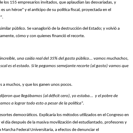
de los 155 empresarios invitados, que aplaudían las desvariadas, y
es un héroe" y el anticipo de su política fiscal, proyectada en el
".
similar público. Se vanaglorió de la destrucción del Estado; y volvió a
vamente, cómo y con quienes financió el recorte.
 increíble, una caída real del 35% del gasto público... vamos muchachos,
fiscal es el estado. Si le pegamos semejante recorte (al gasto) vamos que
hos a muchos, y que los ganen unos pocos.
jeron que llegábamos (al déficit cero), yo estaba... y el pobre de
amos a lograr todo esto a pesar de la política
”.
esortes democráticos. Explicaría los métodos utilizados en el Congreso en
r el día después de la masiva movilización del estudiantado, profesores y
a Marcha Federal Universitaria, a efectos de denunciar el