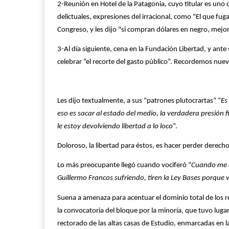
2-Reunión en Hotel de la Patagonia, cuyo titular es uno 
delictuales, expresiones del irracional, como "El que fuga 
Congreso, y les dijo "si compran dólares en negro, mejor
3-Al día siguiente, cena en la Fundación Libertad, y ante 
celebrar “el recorte del gasto público”. Recordemos nue
Les dijo textualmente, a sus “patrones plutocrartas” “
Es
eso es sacar al estado del medio, la verdadera presión 
le estoy devolviendo libertad a lo loco
”.
Doloroso, la libertad para éstos, es hacer perder derec
Lo más preocupante llegó cuando vociferó “
Cuando me di
Guillermo Francos sufriendo, tiren la Ley Bases porque v
Suena a amenaza para acentuar el dominio total de los r
la convocatoria del bloque por la minoría, que tuvo luga
rectorado de las altas casas de Estudio, enmarcadas en l