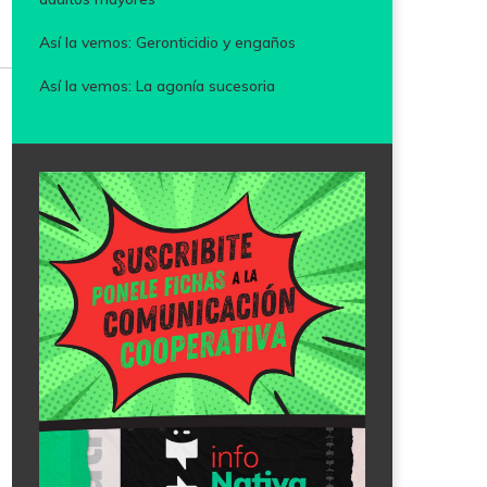
Así la vemos: Geronticidio y engaños
Así la vemos: La agonía sucesoria