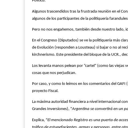
Política:
Algunos trascendidos tras la frustrada reunión en el Co
algunos de los participantes de la politiquería farandule
Pero no nos engañemos, también desde nuestro lado, id
En el Congreso (Diputados) se ve la politiquería más clar
de Evolución (responden a Lousteau) si bajar o no al rec
kirchnerismo. Este presidente del bloque de la UCR., decí
Los levanta manos pelean por “cartel” (como las viejas v
cosas que nos perjudican.
Por caso, y como lo leímos en los comentarios del GAFI (
proyecto Fiscal.
La máxima autoridad financiera a nivel internacional con
Grandes Inversiones), "
Argentina se convertirá en un pa
Explica, "
El mencionado Registro es una puerta de acces
tráfico de estupefacientes, armas y personas, entre otro