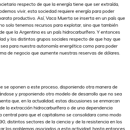
cietario respecto de que la energía tiene que ser extraída,
demos vivir, esta sociedad requiere energía para poder
parato productivo. Así, Vaca Muerta se inserta en un país que
 no solo tenemos recursos para explotar, sino que también
 de que la Argentina es un país hidrocarburífero. Y entonces
ad y los distintos grupos sociales respecto de que hay que
a sea para nuestra autonomía energética como para poder
ema de negocio que aumente nuestras reservas de dólares.
que se oponen a este proceso, disponiendo otra manera de
cándose y proponiendo otro modelo de desarrollo que no sea
cuenta que, en la actualidad, estas discusiones se enmarcan
r de la extracción hidrocarburífera o de una dependencia
 era central para que el capitalismo se consolidara como modo
0, distintos sectores de la ciencia y de la resistencia en los
zar los problemas asociados a esta actividad: hasta entonces,