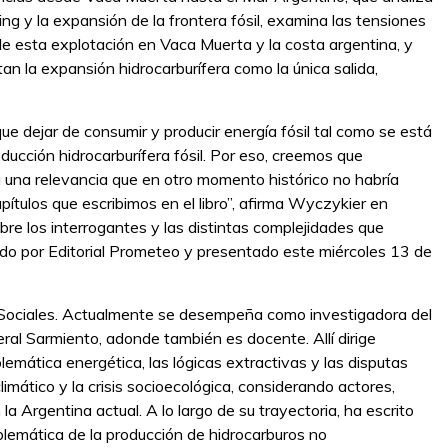
g y la expansión de la frontera fósil, examina las tensiones
s de esta explotación en Vaca Muerta y la costa argentina, y
an la expansión hidrocarburífera como la única salida,
que dejar de consumir y producir energía fósil tal como se está
ducción hidrocarburífera fósil. Por eso, creemos que
a una relevancia que en otro momento histórico no habría
apítulos que escribimos en el libro”, afirma Wyczykier en
re los interrogantes y las distintas complejidades que
ado por Editorial Prometeo y presentado este miércoles 13 de
 Sociales. Actualmente se desempeña como investigadora del
al Sarmiento, adonde también es docente. Allí dirige
lemática energética, las lógicas extractivas y las disputas
limático y la crisis socioecológica, considerando actores,
la Argentina actual. A lo largo de su trayectoria, ha escrito
blemática de la producción de hidrocarburos no