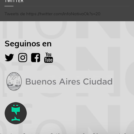
TWITTER
Tweets de https://twitter.com/InfoNativaOk?s=20
Seguinos en